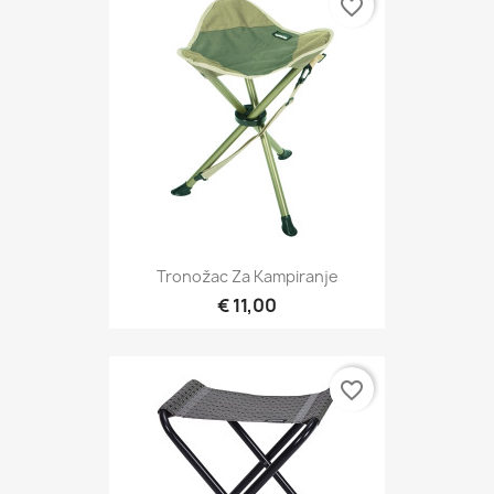
favorite_border
Tronožac Za Kampiranje
€ 11,00
favorite_border