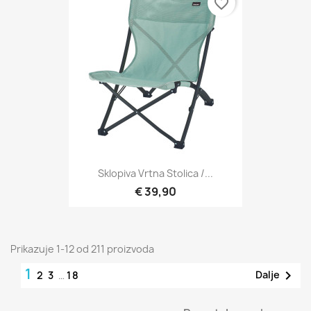
favorite_border
Sklopiva Vrtna Stolica /...
€ 39,90
Prikazuje 1-12 od 211 proizvoda
1

Dalje
2
3
…
18