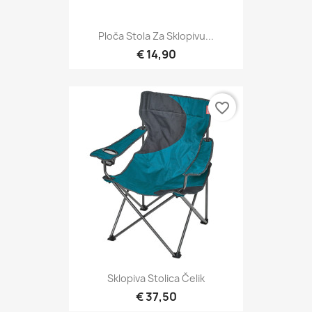
Ploča Stola Za Sklopivu...
€ 14,90
favorite_border
Sklopiva Stolica Čelik
€ 37,50