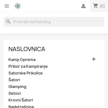
shopping_cart


(0)
search
NASLOVNICA

Kamp Oprema
Pribor za Kampiranje
Satorske Prikolice
Šatori
Glamping
Setovi
Krovni Šatori
Nadstrešnice