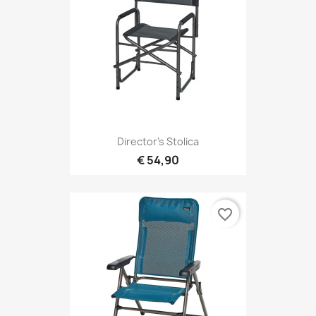
Director's Stolica
€ 54,90
favorite_border