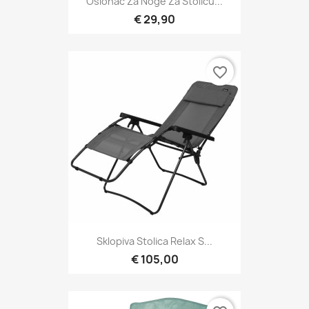
Oslonac Za Noge Za Stolicu...
€ 29,90
favorite_border
Sklopiva Stolica Relax S...
€ 105,00