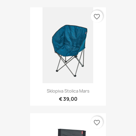
favorite_border
Sklopiva Stolica Mars
€ 39,00
favorite_border