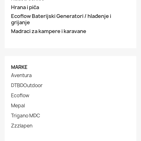
Hrana i pića
Ecoflow Baterijski Generatori / hlađenje i
grijanje
Madraci za kampere i karavane
MARKE
Aventura
DTBDOutdoor
Ecoflow
Mepal
Trigano MDC
Zzzlapen