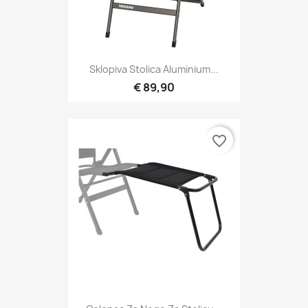
Sklopiva Stolica Aluminium...
€ 89,90
favorite_border