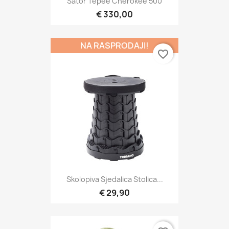
Šator Tepee Cherokee 500
€ 330,00
NA RASPRODAJI!
favorite_border
Skolopiva Sjedalica Stolica...
€ 29,90