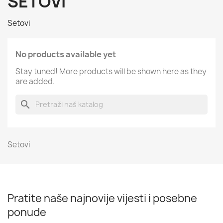
SETOVI
Setovi
No products available yet
Stay tuned! More products will be shown here as they
are added.
search
Setovi
Pratite naše najnovije vijesti i posebne
ponude