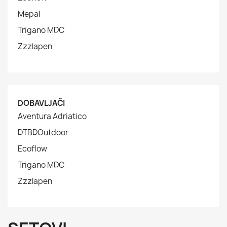
Mepal
Trigano MDC
Zzzlapen
DOBAVLJAČI
Aventura Adriatico
DTBDOutdoor
Ecoflow
Trigano MDC
Zzzlapen