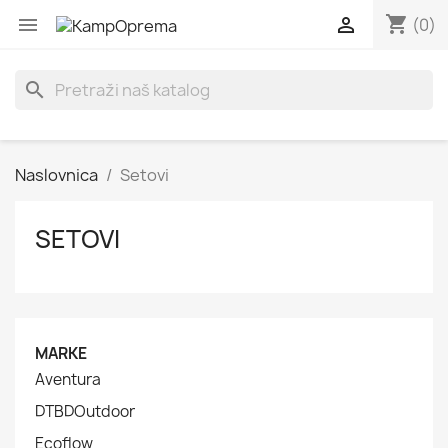
shopping_cart


(0)
search
Naslovnica
Setovi
SETOVI
MARKE
Aventura
DTBDOutdoor
Ecoflow