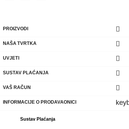

PROIZVODI

NAŠA TVRTKA

UVJETI

SUSTAV PLAĆANJA

VAŠ RAČUN
key
INFORMACIJE O PRODAVAONICI
Sustav Plaćanja