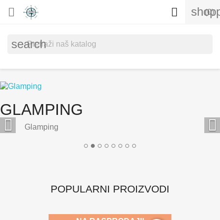
shopp


(0)
search
GLAMPING


Glamping
POPULARNI PROIZVODI